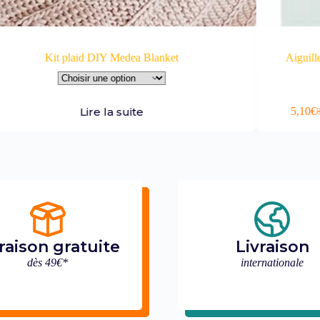
ea Blanket
Aiguilles à tricoter en bambou 35 
ite
Ajo
5,10
€
8,50
€
HT
raison gratuite
Livraison
dès 49€*
internationale