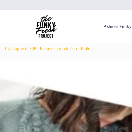
Astuces Funky
 – Catalogue n°708 : Passez en mode éco ! Phildar