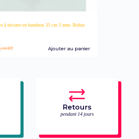
cm 5 mm- Bohin
Aiguilles pour tisser longues Made By Me – R
uter au panier
Ajouter a
1,62
€
2,70
€
HT
Retours
pendant 14 jours