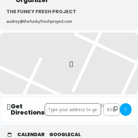
THE FUNKY FRESH PROJECT
audrey@thefunkyfreshproject.com
Get
Address - Trapilho et Macramé []
Destination Add
Directions
CALENDAR
GOOGLECAL