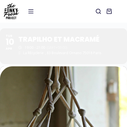
TUE
TRAPILHO ET MACRAMÉ
10
19:00 - 21:00
(GMT+00:00)
APR
La REcyclerie
, 83 Boulevard Ornano 75018 Paris