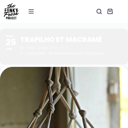
WED
TRAPILHO ET MACRAMÉ
25
19:00 - 21:00
(GMT+00:00)
APR
La REcyclerie
, 83 Boulevard Ornano 75018 Paris