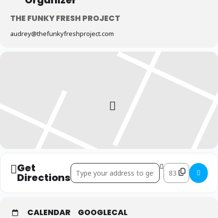
THE FUNKY FRESH PROJECT
audrey@thefunkyfreshproject.com
Get
Address - Trapilho et Macramé []
Destination Add
Directions
CALENDAR
GOOGLECAL