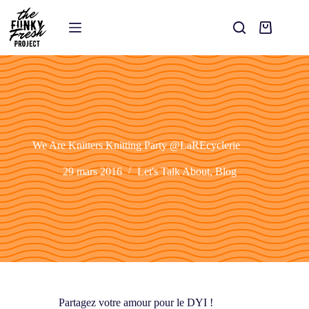
We Are Knitters Knitting Party @LaREcyclerie
29 mars 2016
Let's Talk About
,
Blog
Partagez votre amour pour le DYI !