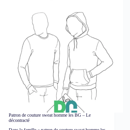
Patron de couture sweat homme les BG – Le
décontracté
Dans la famille « patron de couture sweat homme les