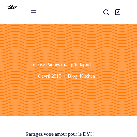
Joyeuse Pâques mon p’tit lapin!
6 avril 2015
Blog
,
Kitchen
Partagez votre amour pour le DYI !