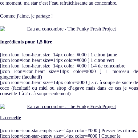
ce moment, ma star c’est l’eau rafraîchissante au concombre.
Comme j’aime, je partage !
Ingrédients pour 1,5 litre
[icon icon=icon-heart size=14px color=#000 ] 1 citron jaune
[icon icon=icon-heart size=14px color=#000 ] 1 citron vert
[icon icon=icon-heart size=14px color=#000 ] 1/4 de concombre
[icon icon=icon-heart size=14px color=#000 ] 1 morceau de
gingembre (facultatif)
[icon icon=icon-heart size=14px color=#000 ] 3 c. à soupe de sucre de
coco (facultatif ou miel ou sirop d’agave mais dans ce cas je vous
conseille 1 à 2 c. à soupe seulement)
La recette
[icon icon=icon-star-empty size=14px color=#000 ] Presser les citrons.
[icon icon=icon-star-empty size=14px color=#000 ] Couper le