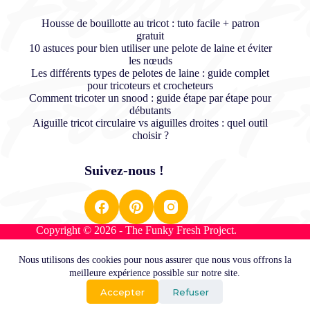
Housse de bouillotte au tricot : tuto facile + patron
gratuit
10 astuces pour bien utiliser une pelote de laine et éviter
les nœuds
Les différents types de pelotes de laine : guide complet
pour tricoteurs et crocheteurs
Comment tricoter un snood : guide étape par étape pour
débutants
Aiguille tricot circulaire vs aiguilles droites : quel outil
choisir ?
Suivez-nous !
Copyright © 2026 - The Funky Fresh Project.
Nous utilisons des cookies pour nous assurer que nous vous offrons la
Plan du site
meilleure expérience possible sur notre site.
Conditions générales de ventes
Accepter
Refuser
Mentions légales
Contact