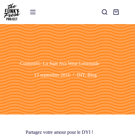
Couture#1- La Jupe Ava Wear Lemonade
13 septembre 2016
DIY
,
Blog
Partagez votre amour pour le DYI !