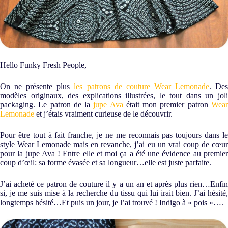
Hello Funky Fresh People,
On ne présente plus
les patrons de couture Wear Lemonade
. De
modèles originaux, des explications illustrées, le tout dans un joli
packaging. Le patron de la
jupe Ava
était mon premier patron
Wea
Lemonade
et j’étais vraiment curieuse de le découvrir.
Pour être tout à fait franche, je ne me reconnais pas toujours dans le
style Wear Lemonade mais en revanche, j’ai eu un vrai coup de cœur
pour la jupe Ava ! Entre elle et moi ça a été une évidence au premier
coup d’œil: sa forme évasée et sa longueur…elle est juste parfaite.
J’ai acheté ce patron de couture il y a un an et après plus rien…Enfin
si, je me suis mise à la recherche du tissu qui lui irait bien. J’ai hésité,
longtemps hésité…Et puis un jour, je l’ai trouvé ! Indigo à « pois »….