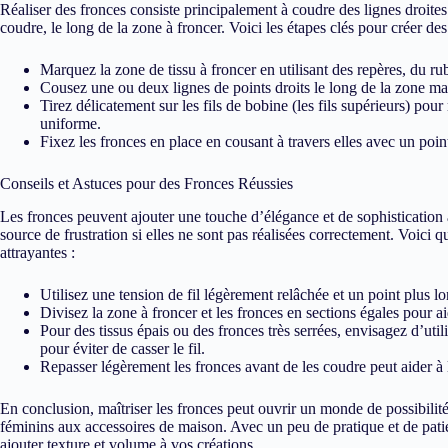
Réaliser des fronces consiste principalement à coudre des lignes droites 
coudre, le long de la zone à froncer. Voici les étapes clés pour créer des
Marquez la zone de tissu à froncer en utilisant des repères, du ru
Cousez une ou deux lignes de points droits le long de la zone mar
Tirez délicatement sur les fils de bobine (les fils supérieurs) pour
uniforme.
Fixez les fronces en place en cousant à travers elles avec un point
Conseils et Astuces pour des Fronces Réussies
Les fronces peuvent ajouter une touche d’élégance et de sophistication 
source de frustration si elles ne sont pas réalisées correctement. Voici 
attrayantes :
Utilisez une tension de fil légèrement relâchée et un point plus lon
Divisez la zone à froncer et les fronces en sections égales pour ai
Pour des tissus épais ou des fronces très serrées, envisagez d’uti
pour éviter de casser le fil.
Repasser légèrement les fronces avant de les coudre peut aider à l
En conclusion, maîtriser les fronces peut ouvrir un monde de possibilit
féminins aux accessoires de maison. Avec un peu de pratique et de pati
ajouter texture et volume à vos créations.