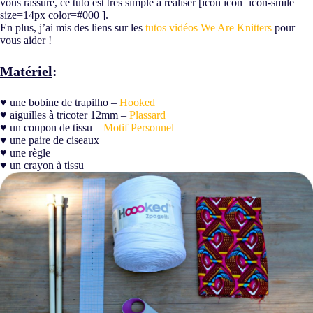
vous rassure, ce tuto est trés simple à réaliser [icon icon=icon-smile
size=14px color=#000 ].
En plus, j’ai mis des liens sur les
tutos vidéos We Are Knitters
pour
vous aider !
Matériel
:
♥ une bobine de trapilho –
Hooked
♥ aiguilles à tricoter 12mm –
Plassard
♥ un coupon de tissu –
Motif Personnel
♥ une paire de ciseaux
♥ une règle
♥ un crayon à tissu