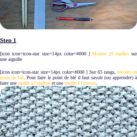
Step 1
[icon icon=icon-star size=14px color=#000 ]
Monter 29 mailles
sur
une aiguille
[icon icon=icon-star size=14px color=#000 ] Sur 65 rangs,
tricoter e
point de blé
. Pour faire le point de blé il faut savoir (ou apprendre) à
faire une
maille à l’endroit
et une
maille à l’envers
.