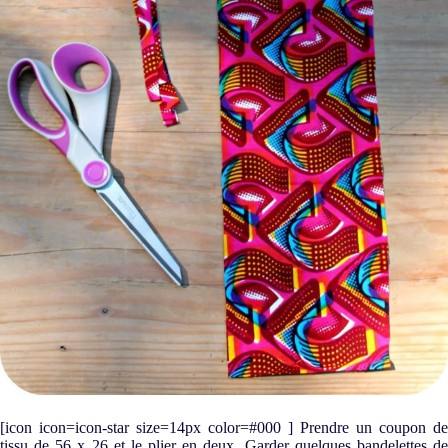
En soumettant ce formulaire, j’accepte que mes
informations soient utilisées dans la prise de contact
avec The Funky Fresh Project et la relation qui peut
en découler.
CONFIRMER
[icon icon=icon-star size=14px color=#000 ] Prendre un coupon de
tissu de 56 x 26 et le plier en deux. Garder quelques bandelettes de