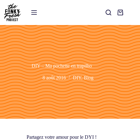
DIY – Ma pochette en trapilho
8 août 2016
DIY
,
Blog
Partagez votre amour pour le DYI !