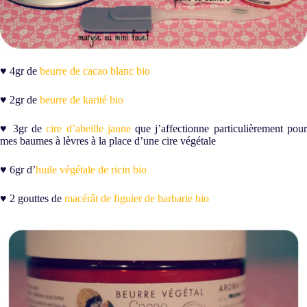
♥ 4gr de
beurre de cacao blanc bio
♥ 2gr de
beurre de karité bio
♥ 3gr de
cire d’abeille jaune
que j’affectionne particulièrement pou
mes baumes à lèvres à la place d’une cire végétale
♥ 6gr d’
huile végétale de ricin bio
♥ 2 gouttes de
macérât de figuier de barbarie bio