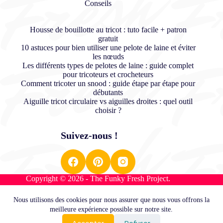
Conseils
Housse de bouillotte au tricot : tuto facile + patron
gratuit
10 astuces pour bien utiliser une pelote de laine et éviter
les nœuds
Les différents types de pelotes de laine : guide complet
pour tricoteurs et crocheteurs
Comment tricoter un snood : guide étape par étape pour
débutants
Aiguille tricot circulaire vs aiguilles droites : quel outil
choisir ?
Suivez-nous !
Copyright © 2026 - The Funky Fresh Project.
Nous utilisons des cookies pour nous assurer que nous vous offrons la
Plan du site
meilleure expérience possible sur notre site.
Conditions générales de ventes
Accepter
Refuser