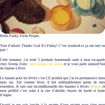
Hello Funky Fresh People,
Tout d’abord: Thanks God It’s Friday! C’est vendredi et ça me met en
joie !
Cette semaine, j’ai testé 3 produits homemade suite à mon escapade
chez Aroma Zone :
une bougie,
un savon
et je vous parle aujourd’hui
du baume à lèvre.
Le baume pour les lèvres c’est LE produit que j’ai en permanence dans
mon sac. Eté comme hiver, il fait indéniablement partie de mes
essentiels. Je suis une inconditionnelle des baumes à lèvres
Melvita
e
mon préféré c’est celui à la cire d’abeille, beurre de karité et huile
d’argan.
Quand je me suis lancée à la recette d’une recette pour faire mon