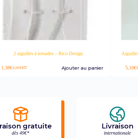
rsades – Rico Design
Aiguilles à tricoter en bambo
Ajouter au panier
5,10
€
8,50
€
HT
raison gratuite
Livraison