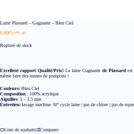
Laine Plassard – Gagnante – Bleu Ciel
0,90
€
1,50
€
HT
Rupture de stock
Excellent rapport Qualité/Prix!
La laine Gagnante
de Plassard
est 
même faire des tonnes de pompons !
Couleurs:
Bleu Ciel
Composition
: 100% acrylique
Aiguilles
: 3 – 3,5 mm
Entretien:
lavage machine 30° cycle laine | pas de chlore | pas de repas
Liste de souhaits
Comparer