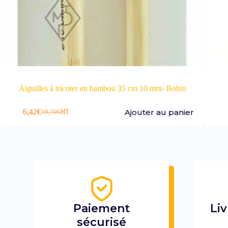
oter en bambou 35 cm 10 mm- Bohin
2 aiguilles à to
Ajouter au panier
1,38
€
2,30
€
HT
Paiement
Liv