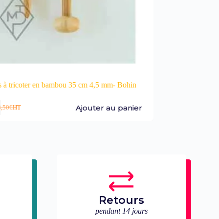
u 35 cm 4,5 mm- Bohin
Laine Mérinos Alpaga à Tricoter Phil Po
Ajouter au panier
Ajou
4,99
€
HT
Retours