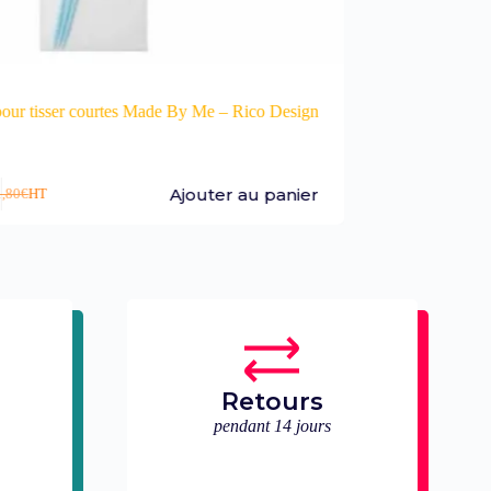
pour tisser courtes Made By Me – Rico Design
Ajouter au panier
3,00
€
1,80
€
HT
HT
Retours
pendant 14 jours