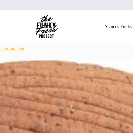
Astuces Funky
tel moucheté